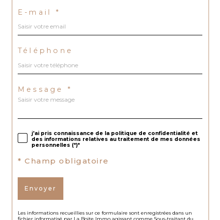
E-mail *
Téléphone
Message *
j'ai pris connaissance de la politique de confidentialité et
des informations relatives au traitement de mes données
personnelles (*)*
* Champ obligatoire
Envoyer
Les informations recueillies sur ce formulaire sont enregistrées dans un
fichier informatisé par La Boite Immo agissant comme Sous-traitant du