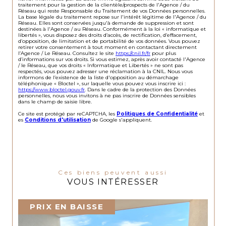
traitement pour la gestion de la clientèle/prospects de l'Agence / du
Réseau qui reste Responsable du Traitement de vos Données personnelles.
La base légale du traitement repose sur l'intérêt légitime de l'Agence / du
Réseau. Elles sont conservées jusqu'à demande de suppression et sont
destinées à l'Agence / au Réseau. Conformément à la loi « informatique et
libertés », vous disposez des droits d’accès, de rectification, d’effacement,
d’opposition, de limitation et de portabilité de vos données. Vous pouvez
retirer votre consentement à tout moment en contactant directement
l’Agence / Le Réseau. Consultez le site
https://cnil.fr/fr
pour plus
d’informations sur vos droits. Si vous estimez, après avoir contacté l'Agence
/ le Réseau, que vos droits « Informatique et Libertés » ne sont pas
respectés, vous pouvez adresser une réclamation à la CNIL. Nous vous
informons de l’existence de la liste d'opposition au démarchage
téléphonique « Bloctel », sur laquelle vous pouvez vous inscrire ici :
https://www.bloctel.gouv.fr
. Dans le cadre de la protection des Données
personnelles, nous vous invitons à ne pas inscrire de Données sensibles
dans le champ de saisie libre.
Ce site est protégé par reCAPTCHA, les
Politiques de Confidentialité
et
es
Conditions d'utilisation
de Google s'appliquent.
Ces biens peuvent aussi
VOUS INTÉRESSER
PRIX EN BAISSE