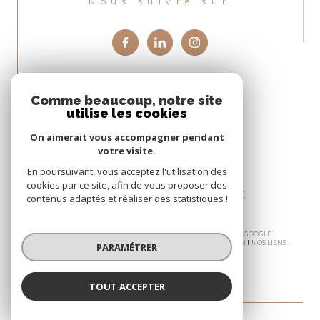
Nous suivre sur
Comme beaucoup, notre site
Espace
utilise les cookies
PROPRIÉTAIRE
Se connecter
On aimerait vous accompagner pendant
votre visite.
En poursuivant, vous acceptez l'utilisation des
cookies par ce site, afin de vous proposer des
contenus adaptés et réaliser des statistiques !
© 2026 | TOUS DROITS RÉSERVÉS | TRADUCTION POWERED BY GOOGLE |
NOS HONORAIRES
PLAN DU SITE
MENTIONS LÉGALES
ADMIN
NOS LIENS
PARAMÉTRER
POLITIQUE RGPD
COOKIES
TOUT ACCEPTER