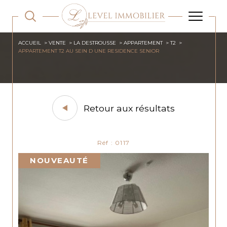
ACCUEIL
VENTE
LA DESTROUSSE
APPARTEMENT
T2
APPARTEMENT T2 AU SEIN D UNE RESIDENCE SENIOR
Retour aux résultats
Réf : 0117
NOUVEAUTÉ