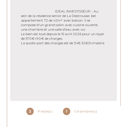
IDEAL INVESTISSEUR - Au 
sein de la résidence senior de La Destrousse, bel 
appartement T2 de 42m² avec balcon. Il se 
compose d'un grand salon avec cuisine ouverte, 
une chambre et une salle d'eau avec wc. 
Le bien est loué depuis le 15 avril 2026 pour un loyer 
de 570€+90€ de charges.
La quote-part des charges est de 348.32€/trimestre.
2
Pièce(s)
1
Chambre(s)