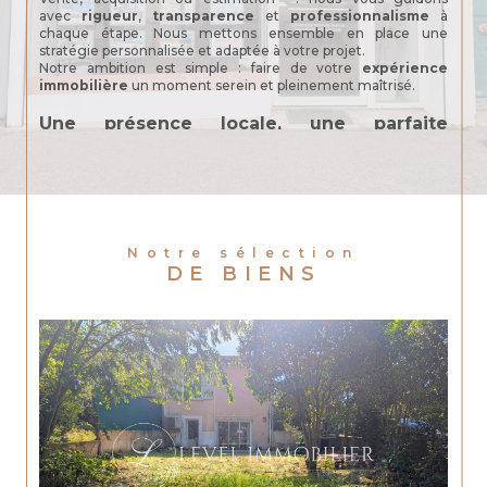
avec
rigueur
,
transparence
et
professionnalisme
à
chaque étape. Nous mettons ensemble en place une
stratégie personnalisée et adaptée à votre projet.
Notre ambition est simple : faire de votre
expérience
immobilière
un moment serein et pleinement maîtrisé.
Une présence locale, une parfaite
connaissance du marché
Forte de plus de 11 années d’expérience, notre équipe de
passionnées met à votre service une connaissance
approfondie du
marché local
.
A bientôt pour votre prochain projet immobilier !
Notre sélection
Margaux Level, Gérante
DE BIENS