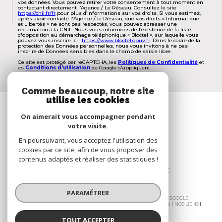
vos données. Vous pouvez retirer votre consentement à tout moment en
contactant directement l’Agence / Le Réseau. Consultez le site
https://cnil.fr/fr
pour plus d’informations sur vos droits. Si vous estimez,
après avoir contacté l'Agence / le Réseau, que vos droits « Informatique
et Libertés » ne sont pas respectés, vous pouvez adresser une
réclamation à la CNIL. Nous vous informons de l’existence de la liste
d'opposition au démarchage téléphonique « Bloctel », sur laquelle vous
pouvez vous inscrire ici :
https://www.bloctel.gouv.fr
. Dans le cadre de la
protection des Données personnelles, nous vous invitons à ne pas
inscrire de Données sensibles dans le champ de saisie libre.
Ce site est protégé par reCAPTCHA, les
Politiques de Confidentialité
et
es
Conditions d'utilisation
de Google s'appliquent.
Comme beaucoup, notre site
utilise les cookies
Espace
PROPRIÉTAIRE
On aimerait vous accompagner pendant
votre visite.
Se connecter
En poursuivant, vous acceptez l'utilisation des
cookies par ce site, afin de vous proposer des
contenus adaptés et réaliser des statistiques !
PARAMÉTRER
© 2026 | TOUS DROITS RÉSERVÉS | TRADUCTION POWERED BY GOOGLE |
NOS HONORAIRES
PLAN DU SITE
MENTIONS LÉGALES
ADMIN
NOS LIENS
POLITIQUE RGPD
COOKIES
TOUT ACCEPTER