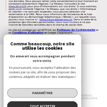
vos données. Vous pouvez retirer votre consentement à tout moment en
contactant directement l’Agence / Le Réseau. Consultez le site
https://cnil.fr/fr
pour plus d’informations sur vos droits. Si vous estimez,
après avoir contacté l'Agence / le Réseau, que vos droits « Informatique
et Libertés » ne sont pas respectés, vous pouvez adresser une
réclamation à la CNIL. Nous vous informons de l’existence de la liste
d'opposition au démarchage téléphonique « Bloctel », sur laquelle vous
pouvez vous inscrire ici :
https://www.bloctel.gouv.fr
. Dans le cadre de la
protection des Données personnelles, nous vous invitons à ne pas
inscrire de Données sensibles dans le champ de saisie libre.
Ce site est protégé par reCAPTCHA, les
Politiques de Confidentialité
et
es
Conditions d'utilisation
de Google s'appliquent.
Comme beaucoup, notre site
utilise les cookies
Espace
PROPRIÉTAIRE
On aimerait vous accompagner pendant
votre visite.
Se connecter
En poursuivant, vous acceptez l'utilisation des
cookies par ce site, afin de vous proposer des
contenus adaptés et réaliser des statistiques !
PARAMÉTRER
© 2026 | TOUS DROITS RÉSERVÉS | TRADUCTION POWERED BY GOOGLE |
NOS HONORAIRES
PLAN DU SITE
MENTIONS LÉGALES
ADMIN
NOS LIENS
POLITIQUE RGPD
COOKIES
TOUT ACCEPTER