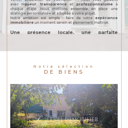
avec
rigueur
,
transparence
et
professionnalisme
à
chaque étape. Nous mettons ensemble en place une
stratégie personnalisée et adaptée à votre projet.
Notre ambition est simple : faire de votre
expérience
immobilière
un moment serein et pleinement maîtrisé.
Une présence locale, une parfaite
connaissance du marché
Forte de plus de 11 années d’expérience, notre équipe de
passionnées met à votre service une connaissance
approfondie du
marché local
.
A bientôt pour votre prochain projet immobilier !
Notre sélection
Margaux Level, Gérante
DE BIENS